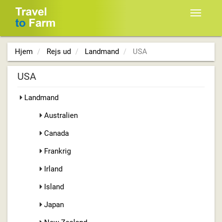
Toggle
navigat
Hjem
Rejs ud
Landmand
USA
USA
Landmand
Australien
Canada
Frankrig
Irland
Island
Japan